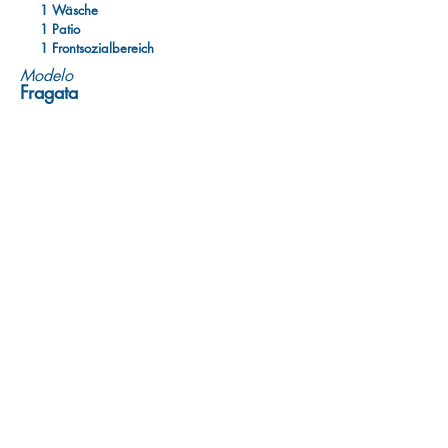
1 Wäsche
1 Patio
1 Frontsozialbereich
Modelo
​Fragata
76,50 m² Bauzeit
3 Schlafzimmer
2 Badezimmer
1 Wohnzimmer
1 Esszimmer
1 amerikanische Küche
1 Wäsche
1 Patio
1 Frontsozialbereich