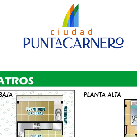
URBANISIERUNG
Nueva página
STUFE 4