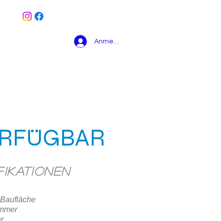
Anmelden
HAUSMODELLE
More
ERFÜGBAR
fikationen
 Baufläche
immer
r