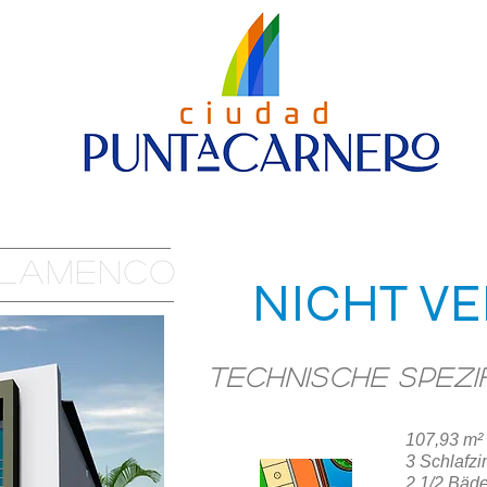
URBANISIERUNG
Nueva página
STUFE 4
FLAMENCO
NICHT V
Technische Spezi
107,93 m²
STANDORT
3 Schlafz
2 1/2 Bäde