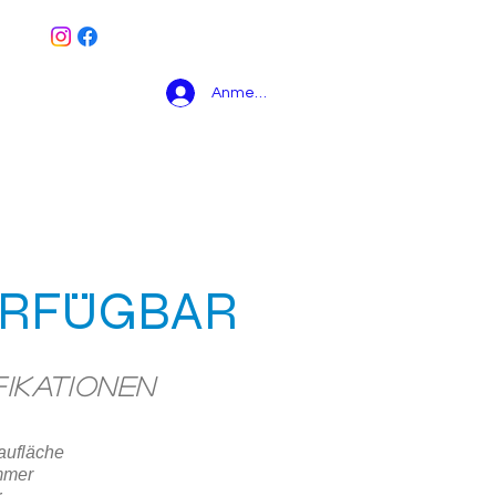
Anmelden
HAUSMODELLE
More
ERFÜGBAR
fikationen
aufläche
mmer