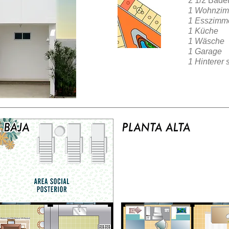
2 1/2 Bäde
1 Wohnzi
1 Esszimm
1 Küche
1 Wäsche
1 Garage
1 Hinterer 