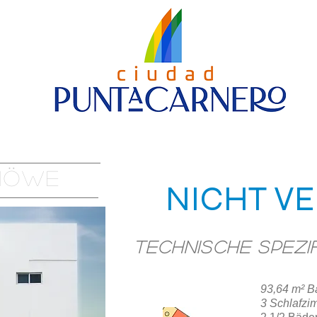
URBANISIERUNG
Nueva página
STUFE 4
Möwe
NICHT V
Technische Spezi
93,64 m² B
STANDORT
3 Schlafzi